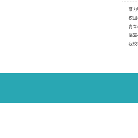
聚力
校团
青春
临潼
我校