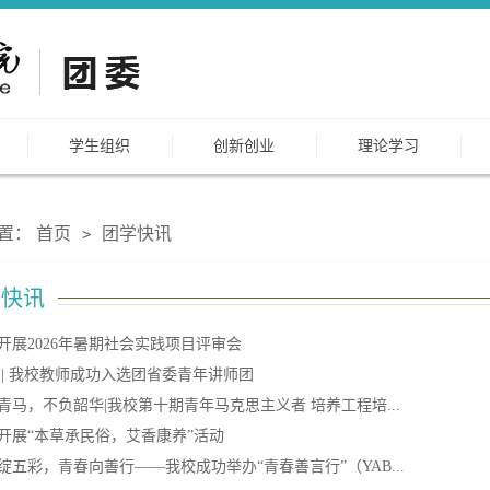
学生组织
创新创业
理论学习
置：
首页
团学快讯
>
学快讯
开展2026年暑期社会实践项目评审会
 | 我校教师成功入选团省委青年讲师团
青马，不负韶华|我校第十期青年马克思主义者 培养工程培...
开展“本草承民俗，艾香康养”活动
绽五彩，青春向善行——我校成功举办“青春善言行”（YAB...