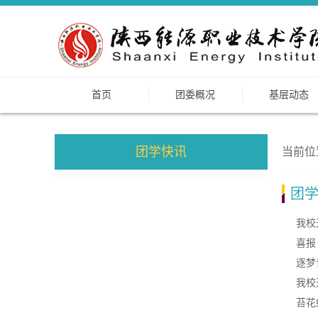
首页
团委概况
基层动态
团学快讯
当前位
团
我校
喜报
逐梦
我校
苔花