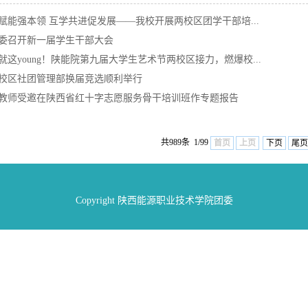
赋能强本领 互学共进促发展——我校开展两校区团学干部培...
委召开新一届学生干部大会
就这young！陕能院第九届大学生艺术节两校区接力，燃爆校...
校区社团管理部换届竞选顺利举行
教师受邀在陕西省红十字志愿服务骨干培训班作专题报告
共989条 1/99
首页
上页
下页
尾页
Copyright 陕西能源职业技术学院团委