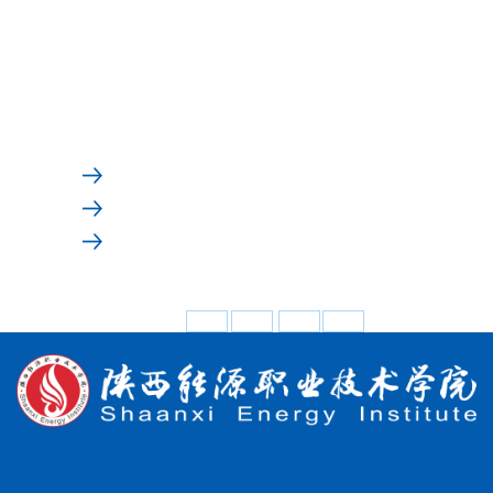
学校精神
校歌
校史展览
60周年校史展览
70周年校史展览
校园风光
美丽校园
文化活动
实验实训
学校概况
学校简介
章程
现任领导
历任领导
学校精神
学校精神
校歌
校史展览
60周年校史展览
70周年校史展览
校园风光
美丽校园
文化活动
实验实训
实验实训
当前位置：
首页
>
学校概况
>
校园风光
>
实验实训
共7条 1/1
首页
上页
下页
尾页
地址：中国·咸阳·文林路中段29号
医学校区：西安市临潼区韩峪平峪路